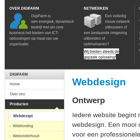
OVER DIGIFARM
NETWERKEN
DigiFarm is
Een volledig
een energiek, dynamisch
nieuw netwerk
bedrijf met als core
uitbouwen of
business het bieden van ICT-
een bestaande omgeving
oplossingen op maat van uw
uitbreiden of
organisatie.
optimaliseren?
Wij bieden steeds de
gepaste oplossing!
DIGIFARM
Webdesign
Home
Over ons
Ontwerp
Producten
Iedere website begint 
Webdesign
webdesign. Een mooi 
Webhosting
voor een professionele 
Webonderhoud