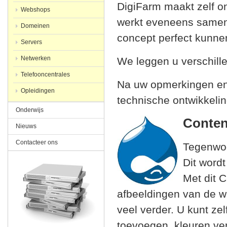
DigiFarm maakt zelf o
Webshops
werkt eveneens samen 
Domeinen
concept perfect kunnen
Servers
Netwerken
We leggen u verschill
Telefooncentrales
Na uw opmerkingen en
Opleidingen
technische ontwikkelin
Onderwijs
Conten
Nieuws
Contacteer ons
Tegenwoo
Dit word
Met dit C
afbeeldingen van de 
veel verder. U kunt z
toevoegen, kleuren ve