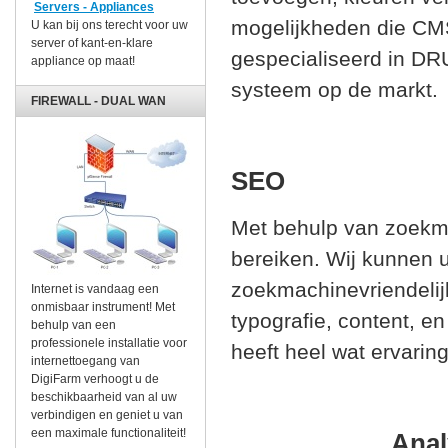
Servers - Appliances
mogelijkheden die CMS
U kan bij ons terecht voor uw
server of kant-en-klare
gespecialiseerd in DR
appliance op maat!
systeem op de markt.
FIREWALL - DUAL WAN
SEO
Met behulp van zoekmac
bereiken. Wij kunnen 
zoekmachinevriendelijk
Internet is vandaag een
onmisbaar instrument! Met
typografie, content, e
behulp van een
professionele installatie voor
heeft heel wat ervari
internettoegang van
DigiFarm verhoogt u de
beschikbaarheid van al uw
verbindigen en geniet u van
een maximale functionaliteit!
Anal