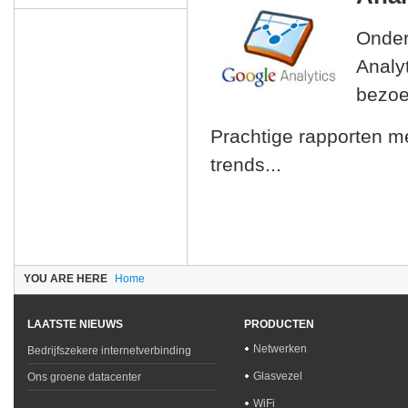
Onder
Analy
bezoe
Prachtige rapporten m
trends...
YOU ARE HERE
Home
LAATSTE NIEUWS
PRODUCTEN
Netwerken
Bedrijfszekere internetverbinding
Glasvezel
Ons groene datacenter
WiFi