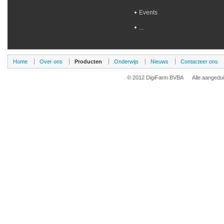
Events
...
Home
Over ons
Producten
Onderwijs
Nieuws
Contacteer ons
© 2012 DigiFarm BVBA Alle aangedu